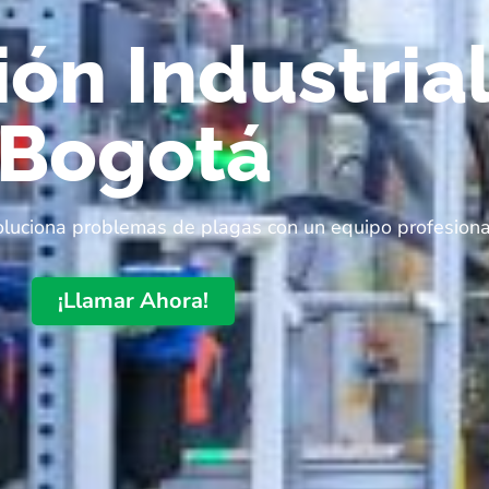
ón Industrial
Bogotá
soluciona problemas de plagas con un equipo profesiona
¡Llamar Ahora!