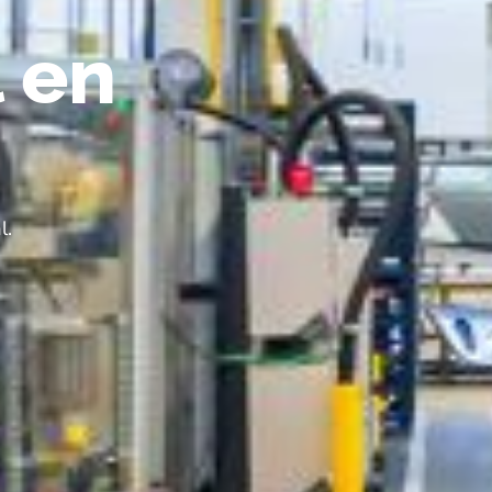
 en
l.